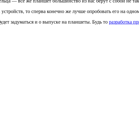
льца — всё же планшет большинство из нас берут с собой не так
устройств, то сперва конечно же лучше опробовать его на одно
удет задуматься и о выпуске на планшеты. Будь то
разработка п