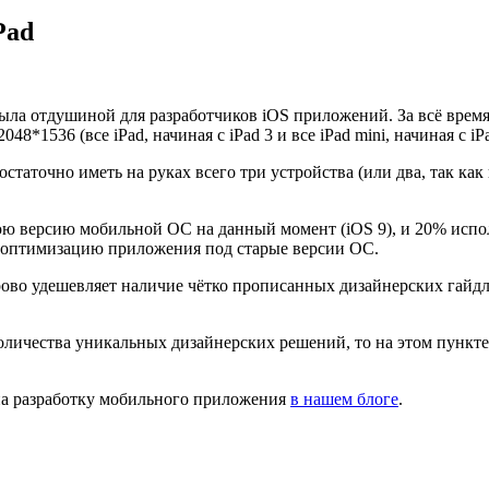
Pad
была отдушиной для разработчиков iOS приложений. За всё время
048*1536 (все iPad, начиная с iPad 3 и все iPad mini, начиная с i
остаточно иметь на руках всего три устройства (или два, так к
юю версию мобильной ОС на данный момент (iOS 9), и 20% испол
на оптимизацию приложения под старые версии ОС.
орово удешевляет наличие чётко прописанных дизайнерских гайд
личества уникальных дизайнерских решений, то на этом пункте
 на разработку мобильного приложения
в нашем блоге
.