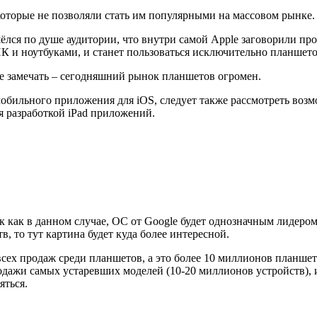
оторые не позволяли стать им популярными на массовом рынке.
ёлся по душе аудитории, что внутри самой Apple заговорили про
К и ноутбуками, и станет пользоваться исключительно планшето
не замечать – сегодняшний рынок планшетов огромен.
мобильного приложения для iOS, следует также рассмотреть воз
я разработкой iPad приложений.
к как в данном случае, ОС от Google будет однозначным лидером 
, то тут картина будет куда более интересной.
сех продаж среди планшетов, а это более 10 миллионов планшето
родажи самых устаревших моделей (10-20 миллионов устройств), 
яться.