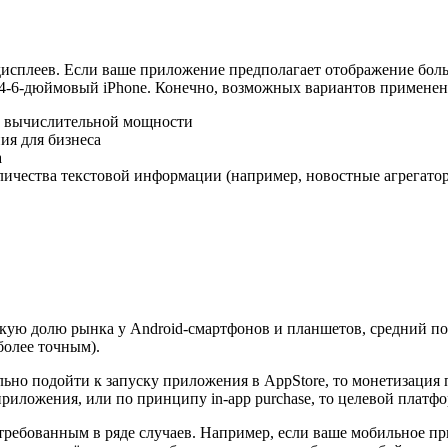
исплеев. Если ваше приложение предполагает отображение больш
м 4-6-дюймовый iPhone. Конечно, возможных вариантов применен
а вычислительной мощности
я для бизнеса
а
ичества текстовой информации (например, новостные агрегато
кую долю рынка у Android-смартфонов и планшетов, средний пол
более точным).
льно подойти к запуску приложения в AppStore, то монетизация 
риложения, или по принципу in-app purchase, то целевой платф
остребованным в ряде случаев. Например, если ваше мобильное