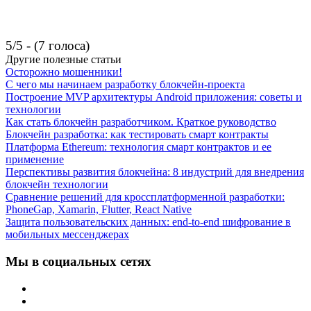
5/5 - (7 голоса)
Другие полезные статьи
Осторожно мошенники!
С чего мы начинаем разработку блокчейн-проекта
Построение MVP архитектуры Android приложения: советы и
технологии
Как стать блокчейн разработчиком. Краткое руководство
Блокчейн разработка: как тестировать смарт контракты
Платформа Ethereum: технология смарт контрактов и ее
применение
Перспективы развития блокчейна: 8 индустрий для внедрения
блокчейн технологии
Сравнение решений для кроссплатформенной разработки:
PhoneGap, Xamarin, Flutter, React Native
Защита пользовательских данных: end-to-end шифрование в
мобильных мессенджерах
Мы в социальных сетях