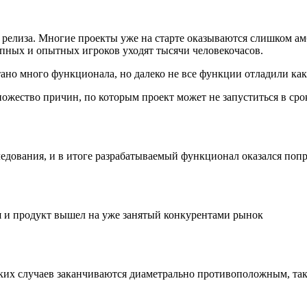
до релиза. Многие проекты уже на старте оказываются слишком
упных и опытных игроков уходят тысячи человекочасов.
отано много функционала, но далеко не все функции отладили как
ножество причин, по которым проект может не запуститься в сро
ледования, и в итоге разрабатываемый функционал оказался поп
я и продукт вышел на уже занятый конкурентами рынок
ких случаев заканчиваются диаметрально противоположным, так 