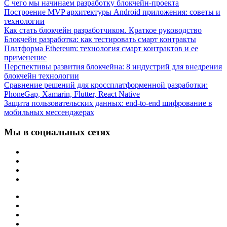
С чего мы начинаем разработку блокчейн-проекта
Построение MVP архитектуры Android приложения: советы и
технологии
Как стать блокчейн разработчиком. Краткое руководство
Блокчейн разработка: как тестировать смарт контракты
Платформа Ethereum: технология смарт контрактов и ее
применение
Перспективы развития блокчейна: 8 индустрий для внедрения
блокчейн технологии
Сравнение решений для кроссплатформенной разработки:
PhoneGap, Xamarin, Flutter, React Native
Защита пользовательских данных: end-to-end шифрование в
мобильных мессенджерах
Мы в социальных сетях