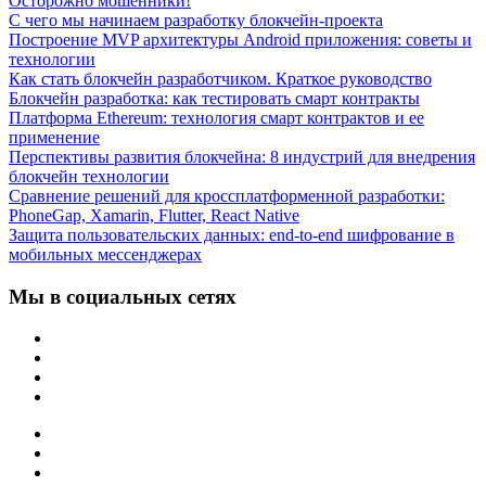
Осторожно мошенники!
С чего мы начинаем разработку блокчейн-проекта
Построение MVP архитектуры Android приложения: советы и
технологии
Как стать блокчейн разработчиком. Краткое руководство
Блокчейн разработка: как тестировать смарт контракты
Платформа Ethereum: технология смарт контрактов и ее
применение
Перспективы развития блокчейна: 8 индустрий для внедрения
блокчейн технологии
Сравнение решений для кроссплатформенной разработки:
PhoneGap, Xamarin, Flutter, React Native
Защита пользовательских данных: end-to-end шифрование в
мобильных мессенджерах
Мы в социальных сетях